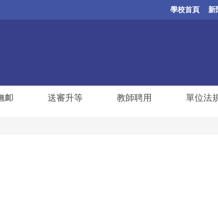
學校首頁
新
撫卹
送審升等
教師聘用
單位法