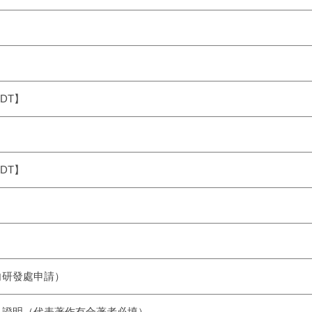
DT】
DT】
向研發處申請）
人證明（代表著作有合著者必填）