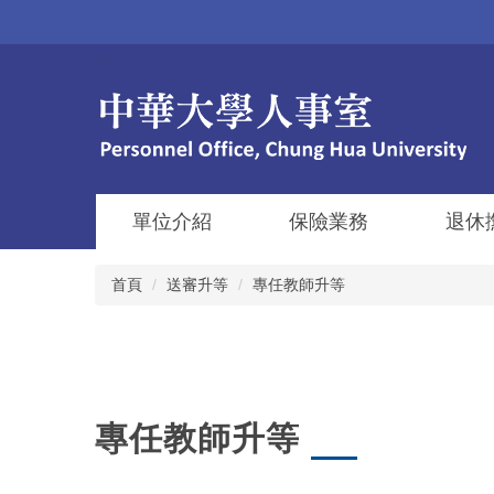
跳
到
:::
主
要
內
容
區
單位介紹
保險業務
退休
首頁
送審升等
專任教師升等
專任教師升等